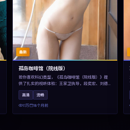
最新
孤岛咖啡馆（院线版）
若你喜欢科幻类型，《孤岛咖啡馆（院线版）》提
供了扎实的视听体验：王家卫执导，段奕宏、刘德
华与任素汐共同演绎。影片2025年于中国台湾上
高清
流畅
映，内容用冷峻镜头语言观察城市夜间的孤独，关
键词包含高清流畅、人物关系与情节反转，适合检
1.1万
18个月前
索「2025科幻」「中国台湾电影」的用户。