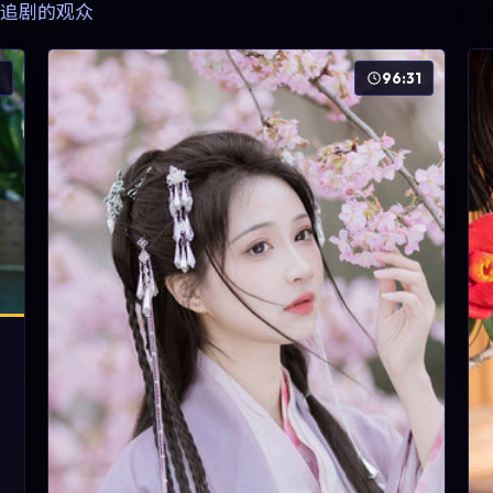
追剧的观众
6
96:31