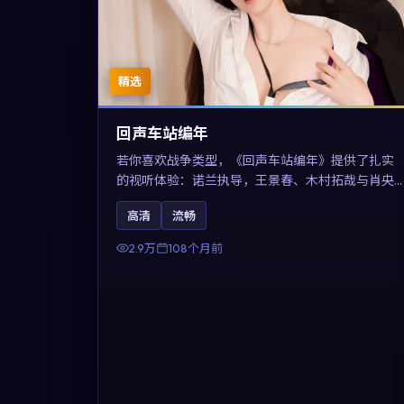
精选
回声车站编年
若你喜欢战争类型，《回声车站编年》提供了扎实
的视听体验：诺兰执导，王景春、木村拓哉与肖央
共同演绎。影片2017年于澳大利亚上映，内容用喜
高清
流畅
剧外壳包裹对现实规则的温和反讽，关键词包含高
清流畅、人物关系与情节反转，适合检索「2017战
2.9万
108个月前
争」「澳大利亚电影」的用户。