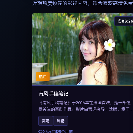
近期热度领先的影视内容，适合喜欢高清免费
88:2
热门
南风手稿笔记
《南风手稿笔记》于2016年在法国首映，是一部值
得关注的喜剧作品。影片由管虎执导，沈腾、章子
怡与张震领衔出演。剧情通过回忆与现实交错呈现
高清
流畅
记忆的可塑性，整体完成度高，适合希望了解法国
喜剧类型创作的观众在线观看。
9.6万
125个月前