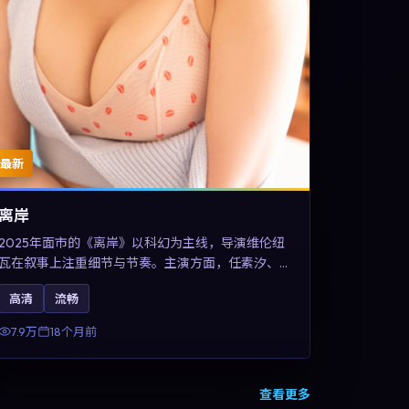
最新
离岸
2025年面市的《离岸》以科幻为主线，导演维伦纽
瓦在叙事上注重细节与节奏。主演方面，任素汐、
王凯与甄子丹的表演为角色增添层次。故事把东方
高清
流畅
美学与类型节奏做本土化融合，可作为德国影视爱
好者的高清观影选择。
7.9万
18个月前
查看更多