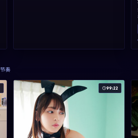
节奏
2
99:22