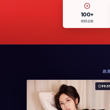
100+
视频总数
高
99:5