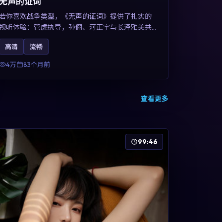
无声的证词
若你喜欢战争类型，《无声的证词》提供了扎实的
视听体验：管虎执导，孙俪、河正宇与长泽雅美共
同演绎。影片2019年于澳大利亚上映，内容在罪案
高清
流畅
类型框架内探讨制度与个体关系，关键词包含高清
流畅、人物关系与情节反转，适合检索「2019战
4万
83个月前
争」「澳大利亚电影」的用户。
查看更多
99:46