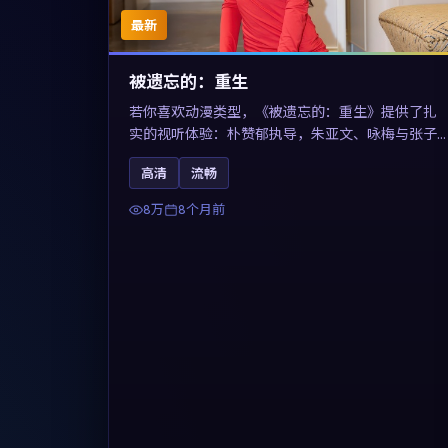
最新
被遗忘的：重生
若你喜欢动漫类型，《被遗忘的：重生》提供了扎
实的视听体验：朴赞郁执导，朱亚文、咏梅与张子
枫共同演绎。影片2025年于法国上映，内容用喜剧
高清
流畅
外壳包裹对现实规则的温和反讽，关键词包含高清
流畅、人物关系与情节反转，适合检索「2025动
8万
8个月前
漫」「法国电影」的用户。