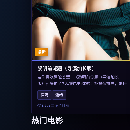
最新
黎明前谜题（导演加长版）
若你喜欢冒险类型，《黎明前谜题（导演加长
版）》提供了扎实的视听体验：朴赞郁执导，雷佳
音、佛罗伦斯·珀与章子怡共同演绎。影片2025年于
高清
流畅
美国上映，内容在有限空间内完成高密度的戏剧冲
突，关键词包含高清流畅、人物关系与情节反转，
8.3万
16个月前
适合检索「2025冒险」「美国电影」的用户。
热门电影