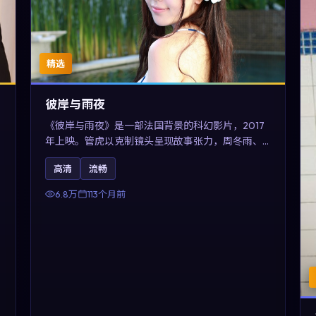
精选
彼岸与雨夜
《彼岸与雨夜》是一部法国背景的科幻影片，2017
年上映。管虎以克制镜头呈现故事张力，周冬雨、
木村拓哉与张震的对手戏可圈可点。剧情层面在真
高清
流畅
实历史背景下虚构一段跨国追寻之旅，对关注导演
风格与演员阵容的观众具有检索与收藏价值。
6.8万
113个月前