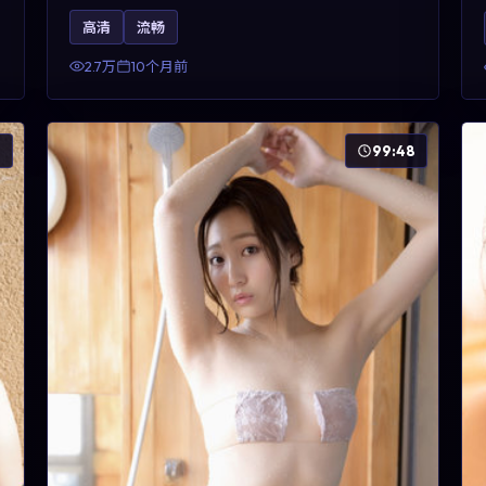
昊然、河正宇与王景春的对手戏可圈可点。剧情层
高清
流畅
面以多线叙事拼贴都市边缘人的选择与救赎，对关
注导演风格与演员阵容的观众具有检索与收藏价
2.7万
10个月前
值。
6
99:48