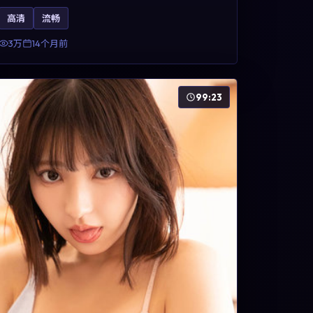
方面，周冬雨、凯特·布兰切特与巩俐的表演为角色
高清
流畅
增添层次。故事以女性视角重写传统类型片的叙事
惯性，可作为美国影视爱好者的高清观影选择。
3万
14个月前
99:23